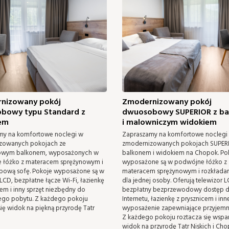
nizowany pokój
Zmodernizowany pokój
bowy typu Standard z
dwuosobowy SUPERIOR z b
em
i malowniczym widokiem
my na komfortowe noclegi w
Zapraszamy na komfortowe noclegi
zowanych pokojach ze
zmodernizowanych pokojach SUPER
owym balkonem, wyposażonych w
balkonem i widokiem na Chopok. Po
 łóżko z materacem sprężynowym i
wyposażone są w podwójne łóżko z
bową sofę. Pokoje wyposażone są w
materacem sprężynowym i rozkładan
 LCD, bezpłatne łącze Wi-Fi, łazienkę
dla jednej osoby. Oferują telewizor L
cem i inny sprzęt niezbędny do
bezpłatny bezprzewodowy dostęp 
ego pobytu. Z każdego pokoju
Internetu, łazienkę z prysznicem i inn
się widok na piękną przyrodę Tatr
wyposażenie zapewniające przyjemn
Z każdego pokoju roztacza się wspa
widok na przyrodę Tatr Niskich i Cho