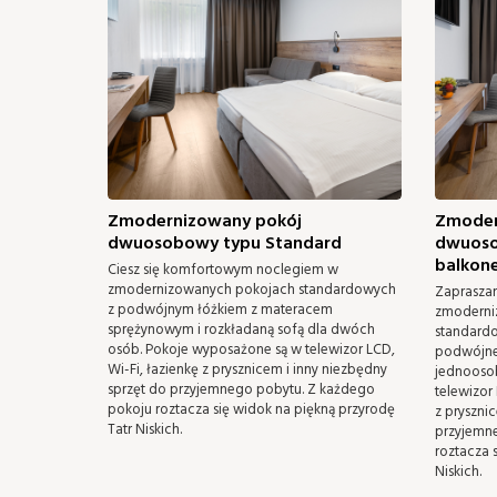
Zmodernizowany pokój
Zmoder
dwuosobowy typu Standard
dwuoso
balkon
Ciesz się komfortowym noclegiem w
zmodernizowanych pokojach standardowych
Zaprasza
z podwójnym łóżkiem z materacem
zmoderni
sprężynowym i rozkładaną sofą dla dwóch
standard
osób. Pokoje wyposażone są w telewizor LCD,
podwójne
Wi-Fi, łazienkę z prysznicem i inny niezbędny
jednooso
sprzęt do przyjemnego pobytu. Z każdego
telewizor
pokoju roztacza się widok na piękną przyrodę
z pryszni
Tatr Niskich.
przyjemn
roztacza 
Niskich.