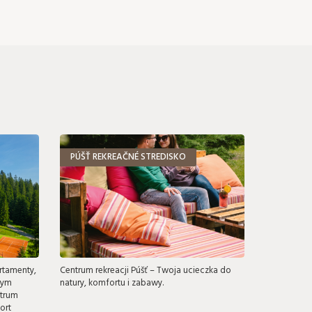
PÚŠŤ REKREAČNÉ STREDISKO
rtamenty,
Centrum rekreacji Púšť – Twoja ucieczka do
nym
natury, komfortu i zabawy.
ntrum
ort