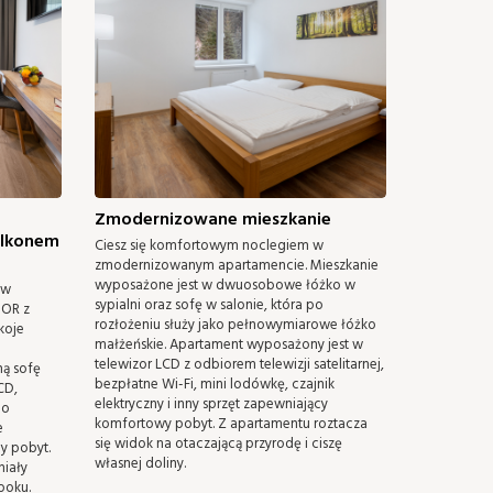
Zmodernizowane mieszkanie
alkonem
Ciesz się komfortowym noclegiem w
zmodernizowanym apartamencie. Mieszkanie
wyposażone jest w dwuosobowe łóżko w
 w
sypialni oraz sofę w salonie, która po
IOR z
rozłożeniu służy jako pełnowymiarowe łóżko
koje
małżeńskie. Apartament wyposażony jest w
telewizor LCD z odbiorem telewizji satelitarnej,
ą sofę
bezpłatne Wi-Fi, mini lodówkę, czajnik
CD,
elektryczny i inny sprzęt zapewniający
do
komfortowy pobyt. Z apartamentu roztacza
e
się widok na otaczającą przyrodę i ciszę
y pobyt.
własnej doliny.
niały
poku.