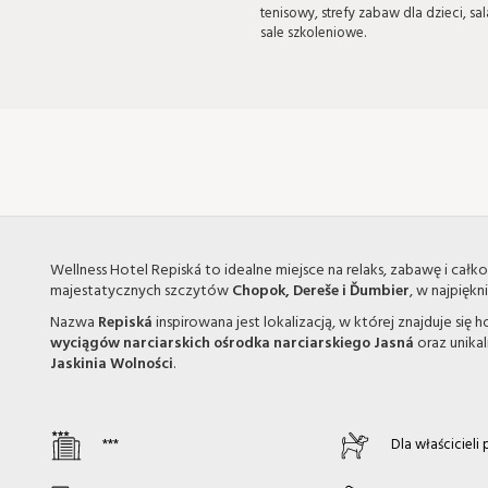
tenisowy, strefy zabaw dla dzieci, sala
sale szkoleniowe.
Wellness Hotel Repiská to idealne miejsce na relaks, zabawę i cał
majestatycznych szczytów
Chopok, Dereše i Ďumbier
, w najpiękn
Nazwa
Repiská
inspirowana jest lokalizacją, w której znajduje si
wyciągów narciarskich
ośrodka narciarskiego Jasná
oraz unikal
Jaskinia Wolności
.
***
Dla właścicieli