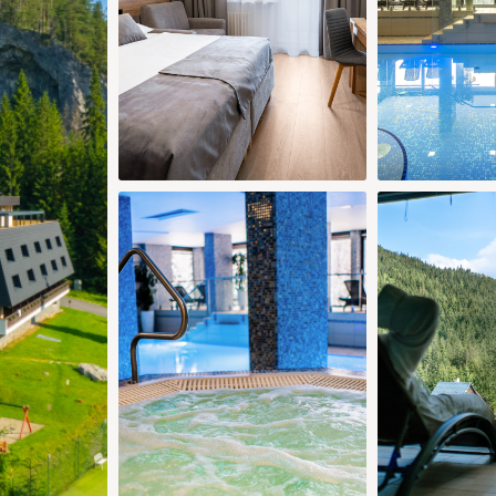
6 €
83 €
83 €
79 €
79 €
92 €
88 €
88 €
29
30
28
29
30
7 €
79 €
79 €
79 €
79 €
Dodaj pokój
Potwierdź wybór