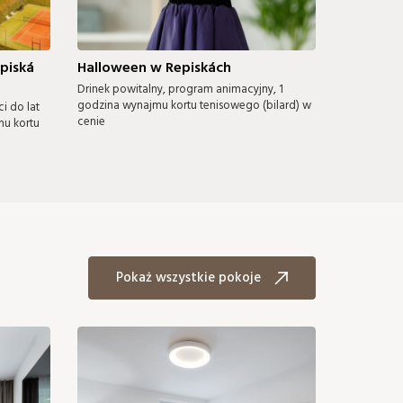
piská
Halloween w Repiskách
Drinek powitalny, program animacyjny, 1
godzina wynajmu kortu tenisowego (bilard) w
 do lat
cenie
mu kortu
Pokaż wszystkie pokoje