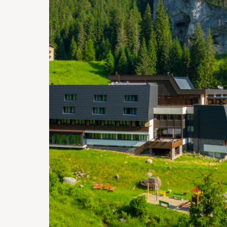
110 €
110 €
106 €
106 €
106 €
10
24
25
26
27
28
83 €
88 €
92 €
88 €
97 €
9
31
79 €