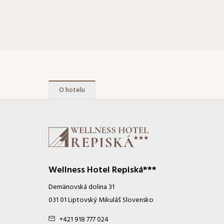
O hotelu
Wellness Hotel Repiská***
Demänovská dolina 31
031 01 Liptovský Mikuláš Slovensko
+421 918 777 024