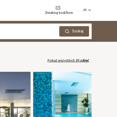
Pl
Zrealizuj kod/bon
Szukaj
Październik 2026
Pokaż wszystkich
31 zdjęć
Nd
Pn
Wt
Śr
Cz
Pt
So
2
06
02
03
01
79 €
106 €
106 €
0
13
05
06
07
08
09
10
79 €
79 €
79 €
79 €
79 €
88 €
88 €
0
20
12
13
16
17
14
15
83 €
79 €
79 €
88 €
88 €
27
19
20
21
22
23
24