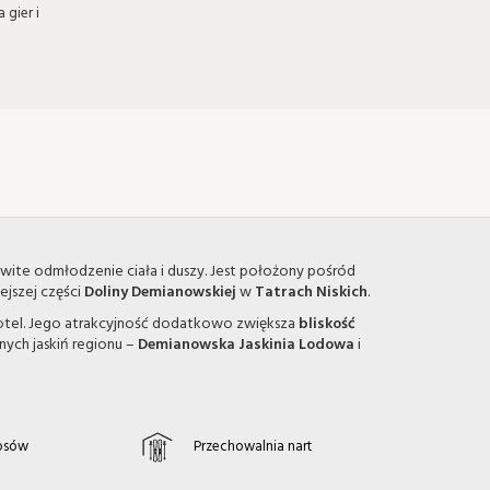
 gier i
kowite odmłodzenie ciała i duszy. Jest położony pośród
iejszej części
Doliny Demianowskiej
w
Tatrach Niskich
.
ę hotel. Jego atrakcyjność dodatkowo zwiększa
bliskość
nych jaskiń regionu –
Demianowska Jaskinia Lodowa
i
 psów
Przechowalnia nart