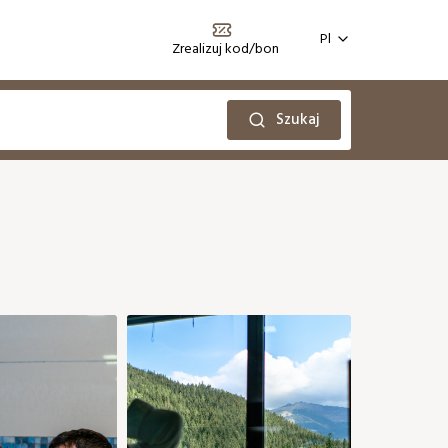
Pl
Zrealizuj kod/bon
Szukaj
Październik 2026
Nd
Pn
Wt
Śr
Cz
Pt
So
2
06
02
03
01
75 €
105 €
105 €
0
13
05
06
07
08
09
10
75 €
75 €
75 €
75 €
75 €
85 €
85 €
0
20
12
13
16
17
14
15
80 €
75 €
75 €
85 €
85 €
27
19
20
21
22
23
24