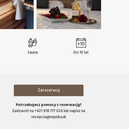
Sauna
Do 10 lat
Zarezerwuj
Potrzebujesz pomocy z rezerwacją?
Zadzwoń na
+421 918 777 024
lub napisz na
recepcia@repiska.sk