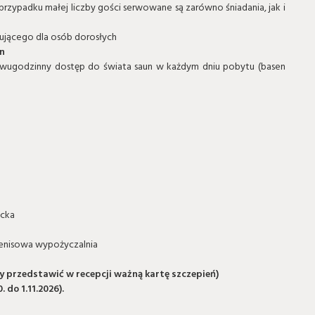
przypadku małej liczby gości serwowane są zarówno śniadania, jak i
ującego dla osób dorosłych
in
wugodzinny dostęp do świata saun w każdym dniu pobytu (basen
ecka
tenisowa wypożyczalnia
my przedstawić w recepcji ważną kartę szczepień)
 do 1.11.2026).