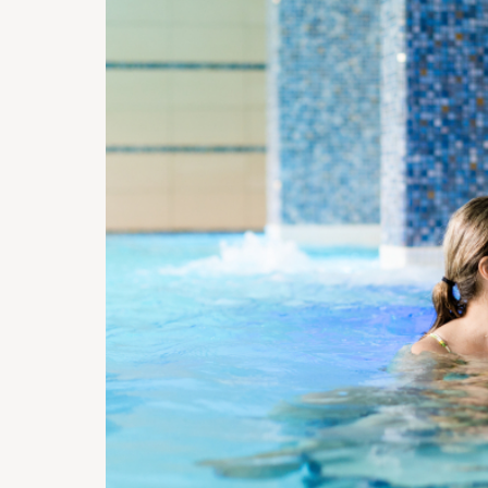
110 €
110 €
105 €
105 €
105 €
10
24
25
26
27
28
80 €
90 €
90 €
85 €
100 €
10
31
75 €