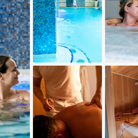
5 €
80 €
80 €
75 €
75 €
90 €
85 €
85 €
29
30
28
29
30
0 €
75 €
75 €
75 €
75 €
Dodaj pokój
Potwierdź wybór