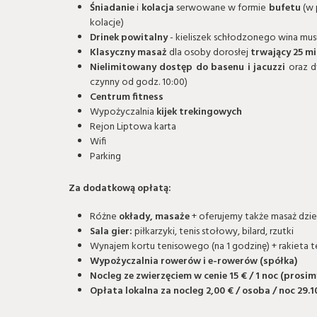
Śniadanie
i
kolacja
serwowane w formie
bufetu
(w 
kolacje)
Drinek powitalny
- kieliszek schłodzonego wina mus
Klasyczny
masaż
dla osoby dorosłej
trwający 25 m
Nielimitowany dostęp do basenu i jacuzzi
oraz d
czynny od godz. 10:00)
Centrum fitness
Wypożyczalnia
kijek trekingowych
Rejon Liptowa karta
Wifi
Parking
Za dodatkową opłatą:
Różne
okłady, masaże
+ oferujemy także masaż dzi
Sala gier:
piłkarzyki, tenis stołowy, bilard, rzutki
Wynajem kortu tenisowego (na 1 godzinę) + rakieta 
Wypożyczalnia rowerów i e-rowerów (spółka)
Nocleg ze zwierzęciem w cenie 15 € / 1 noc (prosi
Opłata lokalna za nocleg 2,00 € / osoba / noc 29.10.